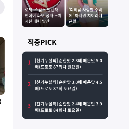
로제, 스킴스 발렌타
'디비를 사랑할 수밖
인데이 화보 공개…섹
에' 하지원 치어리더
시한 매력 발산
근황
적중PICK
[천기누설픽] 순한맛 2.3배 매운맛 5.0
1
배(프로토 87회차 일요일)
[천기누설픽] 순한맛 3.0배 매운맛 4.5
2
배(프로토 87회 토요일)
렬
[천기누설픽] 순한맛 2.4배 매운맛 3.9
3
배(프로토 84회차 토요일)