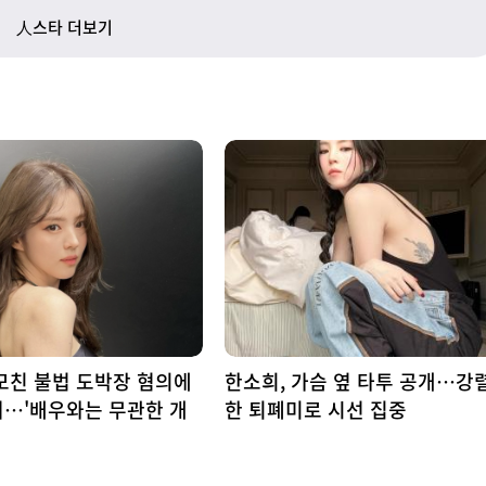
人스타 더보기
모친 불법 도박장 혐의에
한소희, 가슴 옆 타투 공개…강
혀…'배우와는 무관한 개
한 퇴폐미로 시선 집중