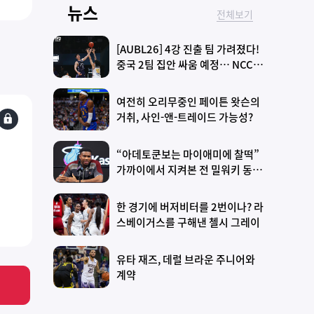
뉴스
전체보기
[AUBL26] 4강 진출 팀 가려졌다!
중국 2팀 집안 싸움 예정… NCCU
와 와세대다도 4강서 격돌
여전히 오리무중인 페이튼 왓슨의
거취, 사인-앤-트레이드 가능성?
“아데토쿤보는 마이애미에 찰떡”
가까이에서 지켜본 전 밀워키 동료
의 평가
한 경기에 버저비터를 2번이나? 라
스베이거스를 구해낸 첼시 그레이
유타 재즈, 데럴 브라운 주니어와
계약