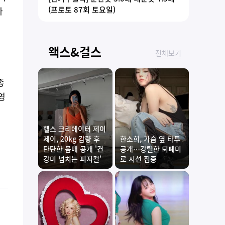
(프로토 87회 토요일)
자
정
왝스&걸스
전체보기
종
영
헬스 크리에이터 제이
제이, 20kg 감량 후
한소희, 가슴 옆 타투
탄탄한 몸매 공개 '건
공개…강렬한 퇴폐미
강미 넘치는 피지컬'
로 시선 집중