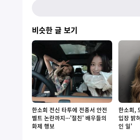
비슷한 글 보기
한소희 전신 타투에 전종서 안전
한소희, 
벨트 논란까지···'절친' 배우들의
입장 밝
화제 행보
인 일'