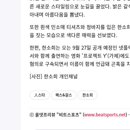
른 새로운 스타일링으로 눈길을 끌었다. 밝은 갈
아내며 아름다움을 뽐냈다.
또한 흰색 민소매 티셔츠와 청바지를 입은 한소희
을 짓는 모습으로 색다른 매력을 선보였다.
한편, 한소희는 오는 9월 27일 공개 예정인 넷플
서와 함께 출연하는 영화 '프로젝트 Y'(가제)에
혐의로 구속되면서 이름이 함께 언급돼 곤혹을 치
[사진] 한소희 개인채널
人스타
왝스&걸스
한소희
ⓒ 올댓프리뷰 "비트스포츠" (
www.beatsports.net
)