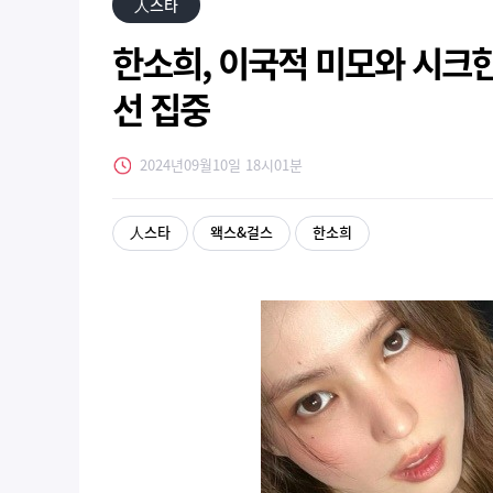
人스타
한소희, 이국적 미모와 시크
선 집중
2024년09월10일 18시01분
人스타
왝스&걸스
한소희