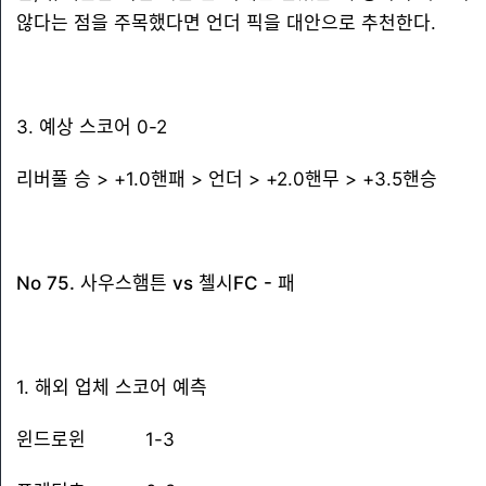
않다는 점을 주목했다면 언더 픽을 대안으로 추천한다.
3. 예상 스코어 0-2
리버풀 승 > +1.0핸패 > 언더 > +2.0핸무 > +3.5핸승
No 75. 사우스햄튼 vs 첼시FC - 패
1. 해외 업체 스코어 예측
윈드로윈 1-3