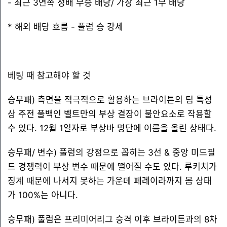
- 최근 3연속 정배 무승 배당/ 가장 최근 1무 배당
* 해외 배당 흐름 - 풀럼 승 강세
베팅 때 참고해야 할 것
승무패) 측면을 적극적으로 활용하는 브라이튼의 팀 특성
상 주전 풀백인 벨트만의 부상 결장이 불안요소로 작용할
수 있다. 12월 1일자로 부상바 명단에 이름을 올린 상태다.
승무패/ 변수) 풀럼의 강점으로 꼽히는 3선 & 중앙 미드필
드 경쟁력이 부상 변수 때문에 떨어질 수도 있다. 루키치가
징계 때문에 나서지 못하는 가운데 페레이라까지 몸 상태
가 100%는 아니다.
승무패) 풀럼은 프리미어리그 승격 이후 브라이튼과의 8차