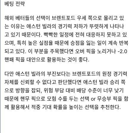
베팅 전략
해외 베터들의 선택이 브렌트포드 우세 쪽으로 몰리고 있
는 이유는 애스턴 빌라의 경기력 저하가 뚜렷하게 나타나
고 있기 때문이다. 빡빡한 일정에 전혀 대응하지 못하고 있
으며, 특히 높은 실점율 때문에 승점을 잃는 일이 계속 반복
되고 있다. 이 부분을 주목했다면 오버 픽을 노리거나 -2.0
핸패 픽을 대안으로 활용하는 것이 좋다.
다만 애스턴 빌라의 부진보다는 브렌트포드의 원정 경기력
자체를 신뢰할 수 없다고 판단했다면 애스턴 빌라 승리 쪽
으로 방향을 잡되, 위험 부담 대비 배당 수준이 너무 낮기
때문에 핸무 픽으로 모험 수를 두는 선택 or 무승부 픽을 함
께 활용해서 적중 기대 확률을 높이는 선택을 추천한다.