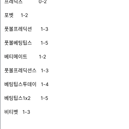
프레딕츠 0-2
포벳 1-2
풋볼프레딕션 1-3
풋볼베팅팁스 1-5
베티메이트 1-2
풋볼프레딕션스 1-3
베팅팁스투데이 1-4
베팅팁스1x2 1-5
비티벳 1-3