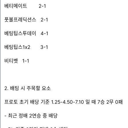
베티메이트 2-1
풋볼프레딕션스 2-1
베팅팁스투데이 4-1
베팅팁스1x2 3-1
비티벳 1-1
2. 배팅 시 주목할 요소
프로토 초기 배당 기준 1.25-4.50-7.10 일 때 7승 2무 0패
- 최근 정배 2연승 중 배당