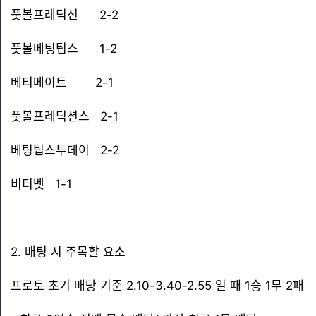
풋볼프레딕션 2-2
풋볼베팅팁스 1-2
베티메이트 2-1
풋볼프레딕션스 2-1
베팅팁스투데이 2-2
비티벳 1-1
2. 배팅 시 주목할 요소
프로토 초기 배당 기준 2.10-3.40-2.55 일 때 1승 1무 2패