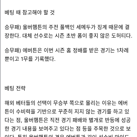
베팅 때 참고해야 할 것
승무패) 울버햄튼의 주전 풀백인 세메두가 징계 때문에 결
장한다. 대체 선수로는 시즌 초반 폼이 좋지 않은 도허티다.
승무패) 에버튼은 이번 시즌 홈 정배를 받은 경기는 1차례
뿐이고 1무를 기록했다.
베팅 전략
해외 베터들의 선택이 무승부 쪽으로 몰리는 이유는 에버
튼이 수비력을 기반으로 꾸준히 지지 않는 경기를 하고 있
다는 점, 울버햄튼은 직전 경기 패배와 별개로 반등에 성공
한 경기 내용을 보여주고 있다는 점 등을 주목한 것으로 보