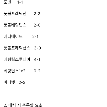
포벳 1-1
풋볼프레딕션 2-2
풋볼베팅팁스 2-0
베티메이트 2-1
풋볼프레딕션스 3-0
베팅팁스투데이 4-1
베팅팁스1x2 0-2
비티벳 2-3
2. 배팅 시 주목할 요소