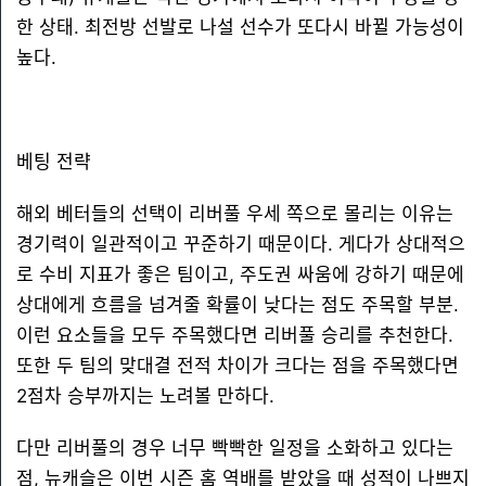
한 상태. 최전방 선발로 나설 선수가 또다시 바뀔 가능성이
높다.
베팅 전략
해외 베터들의 선택이 리버풀 우세 쪽으로 몰리는 이유는
경기력이 일관적이고 꾸준하기 때문이다. 게다가 상대적으
로 수비 지표가 좋은 팀이고, 주도권 싸움에 강하기 때문에
상대에게 흐름을 넘겨줄 확률이 낮다는 점도 주목할 부분.
이런 요소들을 모두 주목했다면 리버풀 승리를 추천한다.
또한 두 팀의 맞대결 전적 차이가 크다는 점을 주목했다면
2점차 승부까지는 노려볼 만하다.
다만 리버풀의 경우 너무 빡빡한 일정을 소화하고 있다는
점, 뉴캐슬은 이번 시즌 홈 역배를 받았을 때 성적이 나쁘지