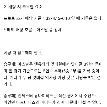
2. 배팅 시 주목할 요소
프로토 초기 배당 기준 1.32-4.15-6.10 일 때 기록은 없다.
* 해외 배당 흐름 - 아스날 승 강세
베팅 때 참고해야 할 것
승무패) 아스날은 맨유와의 맞대결에서 맞대결 3연승 중이
며 홈 경기 기준으로는 6연속 무패(5승 1무)를 기록 중이
다. 게다가 두 팀 맞대결 역사상 가장 낮은 배당을 받은 경
기다.
승무패) 맨체스터 유나이티드는 직전 경기에서 주전으로
뛰었던 마르티네즈와 마이누가 징계 때문에 나설 수 없다.