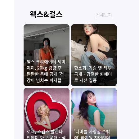
왝스&걸스
전체보기
헬스 크리에이터 제이
제이, 20kg 감량 후
한소희, 가슴 옆 타투
탄탄한 몸매 공개 '건
공개…강렬한 퇴폐미
강미 넘치는 피지컬'
로 시선 집중
로제, 스킴스 발렌타
'디비를 사랑할 수밖
인데이 화보 공개…섹
에' 하지원 치어리더