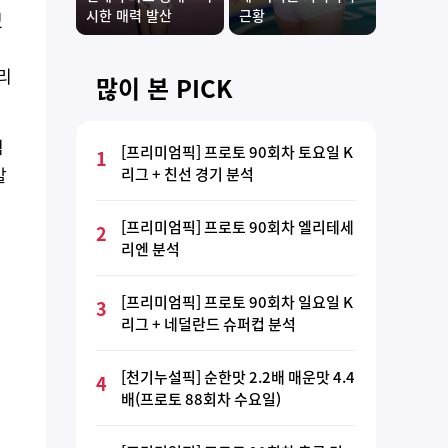
시한 매력 발산
근황
있
리
많이 본 PICK
점
[프리미엄픽] 프로토 90회차 토요일 K
1
발
리그 + 친선 경기 분석
[프리미엄픽] 프로토 90회차 엘리테세
2
리엔 분석
[프리미엄픽] 프로토 90회차 일요일 K
3
리그 + 네덜란드 슈퍼컵 분석
[천기누설픽] 순한맛 2.2배 매운맛 4.4
4
배(프로토 88회차 수요일)