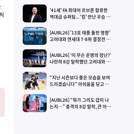
는
'41세' FA 최대어 르브론 합류한
 픽
역대급 슈퍼팀... '킹' 만난 우승 경
험 감독도 웃는다→"넌 우리 팀에
딱 맞는 선수야"
[AUBL26] '13호 태풍 돌핀 영향'
고려대와 연세대 7-8위 결정전 취
소… "빠른 귀국 권고"
[AUBL26] ‘이 무슨 운명의 장난?’
나란히 8강 탈락했던 고려대와 연
세대, 7-8위 결정전에서 격돌
“지난 시즌보다 좋은 모습을 보여
드리겠습니다” 아쉬움을 딛고 일
어설 이근준의 여름
[AUBL26] “뭐가 그리도 겁이 나
는지…” 충격의 8강 탈락, 큰 아쉬
움 드러낸 주희정 감독