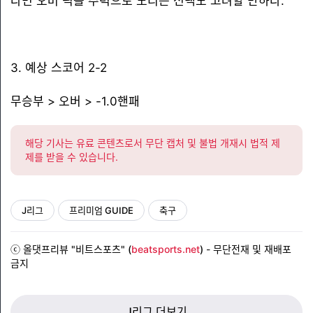
다면 오버 픽을 주력으로 노리는 선택도 고려할 만하다.
3. 예상 스코어 2-2
무승부 > 오버 > -1.0핸패
해당 기사는 유료 콘텐츠로서 무단 캡처 및 불법 개재시 법적 제
제를 받을 수 있습니다.
J리그
프리미엄 GUIDE
축구
ⓒ 올댓프리뷰 "비트스포츠" (
beatsports.net
)
- 무단전재 및 재배포
금지
J리그 더보기