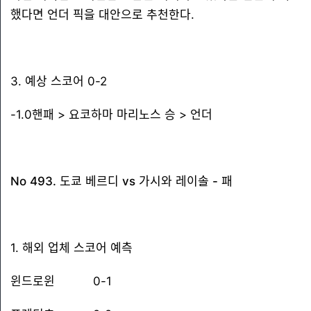
했다면 언더 픽을 대안으로 추천한다.
3. 예상 스코어 0-2
-1.0핸패 > 요코하마 마리노스 승 > 언더
No 493. 도쿄 베르디 vs 가시와 레이솔 - 패
1. 해외 업체 스코어 예측
윈드로윈 0-1