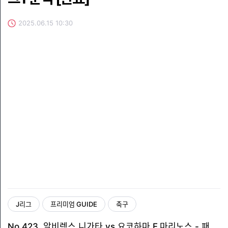
2025.06.15 10:30
J리그
프리미엄 GUIDE
축구
No 423. 알비렉스 니가타 vs 요코하마 F.마리노스 - 패