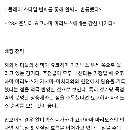
- 플레이 스타일 변화를 통해 완벽히 반등했다?
- 23시즌부터 요코하마 마리노스에게는 강한 니가타?
베팅 전략
해외 베터들의 선택이 요코하마 마리노스 우세 쪽으로 몰
리고 있는 경기다. 주전급이 모두 나선다는 가정일 때 요코
하마 마리노스가 가시마-마치다와의 연전에서 완승을 기록
했다는 점을 적극 반영한 것으로 보인다. 특히 경기당 득점
력이 분명한 상승세라는 점을 주목했다면 요코하마 마리노
스 승리를 보는 것이 좋다.
언오버의 경우 알비렉스 니가타가 요코하마 마리노스만 만
나면 저득점 & 저실점 흐름을 이어가고 있다는 점을 주목