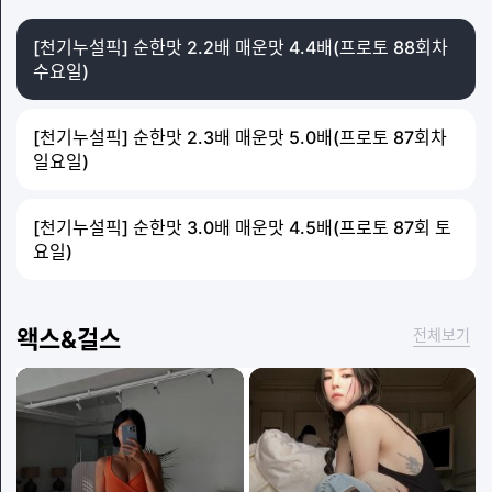
[천기누설픽] 순한맛 2.2배 매운맛 4.4배(프로토 88회차 
수요일)
[천기누설픽] 순한맛 2.3배 매운맛 5.0배(프로토 87회차
일요일)
[천기누설픽] 순한맛 3.0배 매운맛 4.5배(프로토 87회 토
요일)
왝스&걸스
전체보기