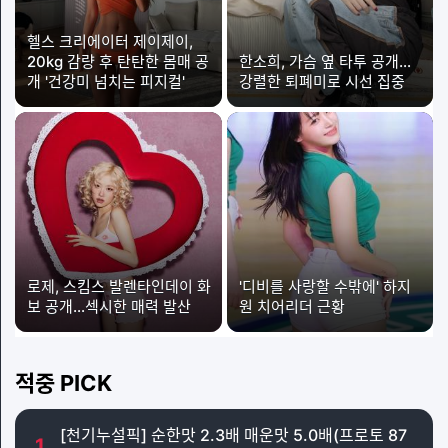
헬스 크리에이터 제이제이,
20kg 감량 후 탄탄한 몸매 공
한소희, 가슴 옆 타투 공개…
개 '건강미 넘치는 피지컬'
강렬한 퇴폐미로 시선 집중
로제, 스킴스 발렌타인데이 화
'디비를 사랑할 수밖에' 하지
보 공개…섹시한 매력 발산
원 치어리더 근황
적중 PICK
[천기누설픽] 순한맛 2.3배 매운맛 5.0배(프로토 87
1