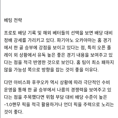
베팅 전략
프로토 배당 기록 및 해외 베터들의 선택을 보면 배당 대비
정배 강세를 가리키고 있다. 파기아노 오카야마는 홈 경기
에서 한 골 승부에 강점을 보이고 있다는 점, 특히 오픈 플
레이 외 상황에서 유독 높은 좋은 경기 내용을 보여주고 있
다는 점을 적극 반영한 것으로 보인다. 홈 팀이 최소 패하지
않을 가능성 쪽으로 방향을 잡는 것이 좋을 이유다.
다만 아비스파 후쿠오카 역시 상황에 따라 극단적인 수비
운영을 통해 한 골 승부에서 나름의 경쟁력을 보여주고 있
다는 점을 주목했다면 위험 부담 대비 배당 수준이 높은
-1.0핸무 픽을 적극 활용하거나 언더 픽을 주력으로 노리는
것이 좋다.