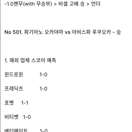
-1.0핸무(with 무승부) > 비셀 고베 승 > 언더
No 501. 파기아노 오카야마 vs 아비스파 후쿠오카 - 승
1. 해외 업체 스코어 예측
윈드로윈 1-0
프레딕츠 1-0
포벳 1-1
비티벳 1-0
베티메이트 1-0