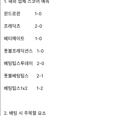
1. 해외 업체 스코어 예측
윈드로윈 1-0
프레딕츠 2-0
베티메이트 1-0
풋볼프레딕션스 1-0
베팅팁스투데이 2-0
풋볼베팅팁스 2-1
베팅팁스1x2 1-2
2. 배팅 시 주목할 요소