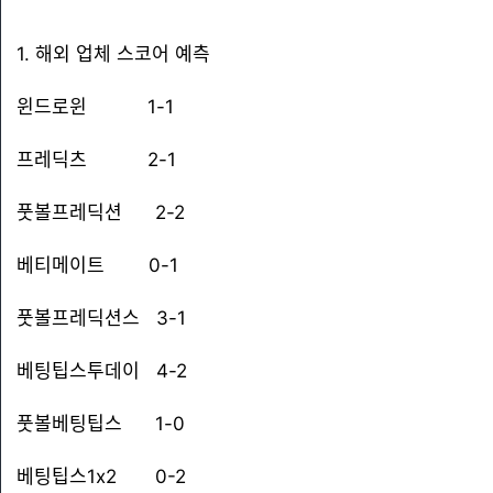
1. 해외 업체 스코어 예측
윈드로윈 1-1
프레딕츠 2-1
풋볼프레딕션 2-2
베티메이트 0-1
풋볼프레딕션스 3-1
베팅팁스투데이 4-2
풋볼베팅팁스 1-0
베팅팁스1x2 0-2