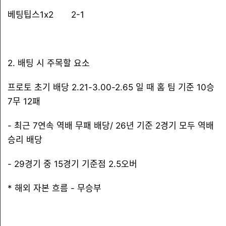
베팅팁스1x2 2-1
2. 배팅 시 주목할 요소
프로토 초기 배당 2.21-3.00-2.65 일 때 홈 팀 기준 10승
7무 12패
- 최근 7연속 역배 무패 배당/ 26년 기준 2경기 모두 역배
승리 배당
- 29경기 중 15경기 기준점 2.5오버
* 해외 자본 흐름 - 무승부