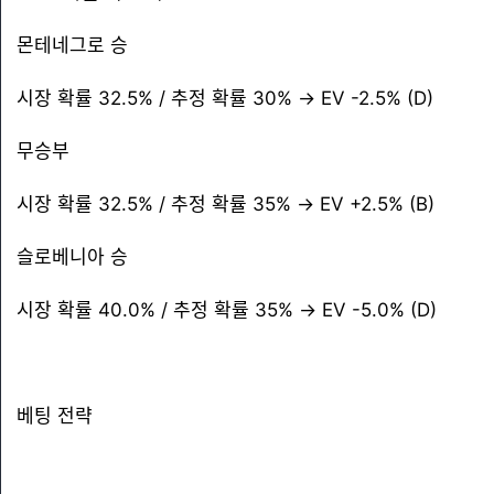
몬테네그로 승
시장 확률 32.5% / 추정 확률 30% → EV -2.5% (D)
무승부
시장 확률 32.5% / 추정 확률 35% → EV +2.5% (B)
슬로베니아 승
시장 확률 40.0% / 추정 확률 35% → EV -5.0% (D)
베팅 전략