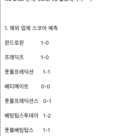
1. 해외 업체 스코어 예측
윈드로윈 1-0
프레딕츠 1-0
풋볼프레딕션 1-1
베티메이트 0-0
풋볼프레딕션스 0-1
베팅팁스투데이 1-2
풋볼베팅팁스 1-1