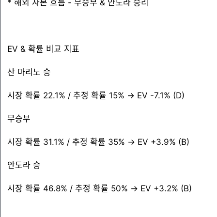
* 해외 자본 흐름 - 무승부 & 안도라 승리
EV & 확률 비교 지표
산 마리노 승
시장 확률 22.1% / 추정 확률 15% → EV -7.1% (D)
무승부
시장 확률 31.1% / 추정 확률 35% → EV +3.9% (B)
안도라 승
시장 확률 46.8% / 추정 확률 50% → EV +3.2% (B)