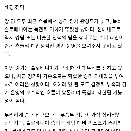
베팅 전략
양 팀 모두 최근 흐름에서 공격 전개 완성도가 낮고, 특히
슬로베니아는 득점력 저하가 뚜렷한 상태다. 몬테네그로
역시 강팀 또는 비슷한 전력의 팀을 상대로는 수비 라인이
쉽게 흔들리며 안정적인 경기 운영을 보여주지 못하고 있
다.
이번 경기는 슬로베니아가 근소한 전력 우위를 점하고 있
으나, 최근 경기력 기준으로는 확실한 승리 기대값을 부여
하기 어려운 상황이다. 오히려 양 팀 모두 결정력 부족과 경
기 운영의 보수적인 흐름이 맞물리며 득점이 제한될 가능
성이 높다.
무리하게 승패 접근보다는 무승부 접근이 가장 합리적인
선택지다. 슬로베니아 승리는 배당 대비 리스크가 존재하