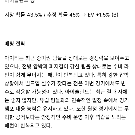
아이슬란드 승
시장 확률 43.5% / 추정 확률 45% → EV +1.5% (B)
베팅 전략
아이티는 최근 중미권 팀들을 상대로는 경쟁력을 보여주고
있으나, 전방 압박과 피지컬이 강한 팀을 상대로는 수비 라
인이 쉽게 무너지는 패턴이 반복되고 있다. 특히 강한 압박
상황에서 빌드업 실수가 잦다는 점은 이번 경기에서도 변
수로 작용할 가능성이 있다. 아이슬란드는 최근 결과 자체
는 좋지 않지만, 유럽 팀들과의 연속적인 일정 속에서 경기
템포 대응 능력은 유지하고 있다. 또한 원정 경기에서는 무
리한 공격보다는 안정적인 수비 운영 이후 역습을 노리는
패턴이 반복되고 있다.