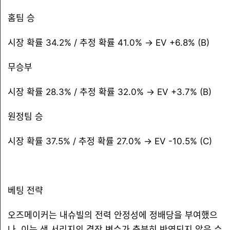
홈팀 승
시장 확률 34.2% / 추정 확률 41.0% → EV +6.8% (B)
무승부
시장 확률 28.3% / 추정 확률 32.0% → EV +3.7% (B)
원정팀 승
시장 확률 37.5% / 추정 확률 27.0% → EV -10.5% (C)
베팅 전략
오즈메이커는 내슈빌의 전력 안정성에 정배당을 부여했으
나, 이는 샘 서리지의 결장 변수가 충분히 반영되지 않은 수