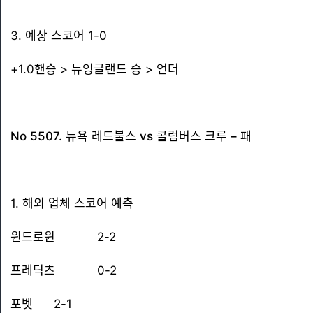
3. 예상 스코어 1-0
+1.0핸승 > 뉴잉글랜드 승 > 언더
No 5507. 뉴욕 레드불스 vs 콜럼버스 크루 – 패
1. 해외 업체 스코어 예측
윈드로윈 2-2
프레딕츠 0-2
포벳 2-1