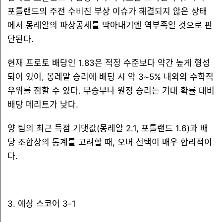
포틀랜드의 주전 수비진 부상 이슈가 해결되지 않은 상태
에서 몽레알의 파상공세를 막아내기엔 역부족일 것으로 판
단된다.
현재 프로토 배당인 1.83은 적정 수준보다 약간 높게 형성
되어 있어, 몽레알 승리에 배팅 시 약 3~5% 내외의 수학적
우위를 점할 수 있다. 무승부나 원정 승리는 기대 확률 대비
배당 메리트가 낮다.
양 팀의 최근 득점 기댓값(몽레알 2.1, 포틀랜드 1.6)과 배
당 조합상의 통계를 고려할 때, 오버 선택이 매우 합리적이
다.
3. 예상 스코어 3-1