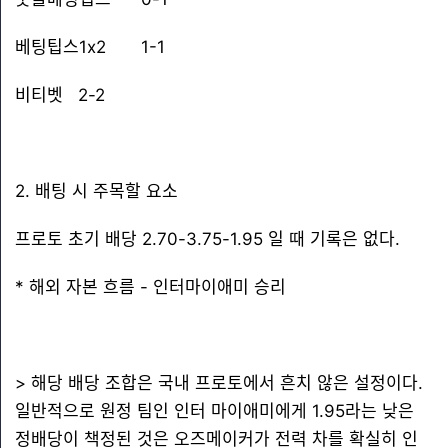
베팅팁스1x2 1-1
비티벳 2-2
2. 배팅 시 주목할 요소
프로토 초기 배당 2.70-3.75-1.95 일 때 기록은 없다.
* 해외 자본 흐름 - 인터마이애미 승리
> 해당 배당 조합은 국내 프로토에서 흔치 않은 설정이다.
일반적으로 원정 팀인 인터 마이애미에게 1.95라는 낮은
정배당이 책정된 것은 오즈메이커가 전력 차를 확실히 인