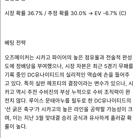
시장 확률 36.7% / 추정 확률 30.0% → EV -6.7% (C)
베팅 전략
오즈메이커는 시카고 파이어의 높은 점유율과 전술적 완성
도에 정배당을 부여했으나, 시장 자본은 최근 5경기 무패를
기록 중인 DC유나이티드의 실리적인 역습에 손을 들어주
고 있다. 특히 실반 헤프티의 결장이라는 변수가 있으나, 시
카고 역시 주전 수비진의 부상 누적으로 수비 조직력이 완
전치 않다. 루이스 문테아누를 필두로 한 DC유나이티드의
'선 굵은 축구'가 시카고의 높은 라인을 공략할 가능성이 크
며, 이는 지난 3월 맞대결 승리 공식과 유사하게 흘러갈 확
률이 높다.