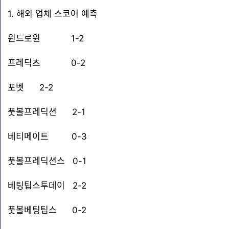
1. 해외 업체 스코어 예측
윈드로윈 1-2
프레딕츠 0-2
포벳 2-2
풋볼프레딕션 2-1
베티메이트 0-3
풋볼프레딕션스 0-1
베팅팁스투데이 2-2
풋볼베팅팁스 0-2