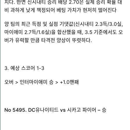
지다. 반면 신시내티 승리 배당 2.70은 실제 승리 확률 대
비 과하게 낮게 책정되어 베팅 가치가 현저히 떨어진다
양 팀의 최근 득점 및 실점 기댓값(신시내티 2.3득/3.0실,
마이애미 2.7득/1.6실)을 합산했을 때, 3.5 기준에서도 오
버가 유력할 만큼 타격전 양상이 뚜렷하다.
3. 예상 스코어 1-3
오버 > 인터마이애미 승 > +1.0핸패
No 5495. DC유나이티드 vs 시카고 파이어 – 승