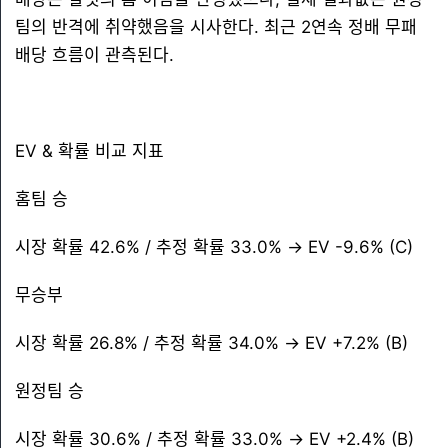
팀의 반격에 취약했음을 시사한다. 최근 2연속 정배 무패
배당 흐름이 관측된다.
EV & 확률 비교 지표
홈팀 승
시장 확률 42.6% / 추정 확률 33.0% → EV -9.6% (C)
무승부
시장 확률 26.8% / 추정 확률 34.0% → EV +7.2% (B)
원정팀 승
시장 확률 30.6% / 추정 확률 33.0% → EV +2.4% (B)