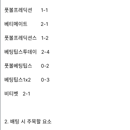
풋볼프레딕션 1-1
베티메이트 2-1
풋볼프레딕션스 1-2
베팅팁스투데이 2-4
풋볼베팅팁스 0-2
베팅팁스1x2 0-3
비티벳 2-1
2. 배팅 시 주목할 요소