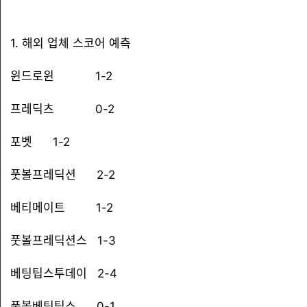
1. 해외 업체 스코어 예측
윈드로윈 1-2
프레딕츠 0-2
포벳 1-2
풋볼프레딕션 2-2
베티메이트 1-2
풋볼프레딕션스 1-3
베팅팁스투데이 2-4
풋볼베팅팁스 0-1