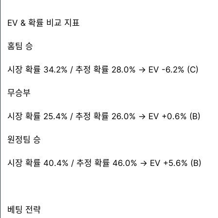
EV & 확률 비교 지표
홈팀 승
시장 확률 34.2% / 추정 확률 28.0% → EV -6.2% (C)
무승부
시장 확률 25.4% / 추정 확률 26.0% → EV +0.6% (B)
원정팀 승
시장 확률 40.4% / 추정 확률 46.0% → EV +5.6% (B)
베팅 전략