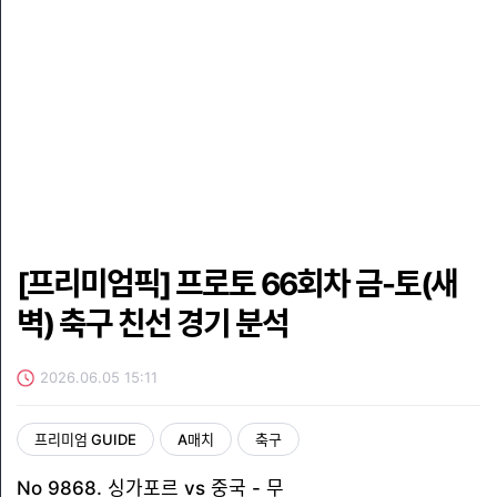
[프리미엄픽] 프로토 66회차 금-토(새
벽) 축구 친선 경기 분석
2026.06.05 15:11
프리미엄 GUIDE
A매치
축구
No 9868. 싱가포르 vs 중국 - 무