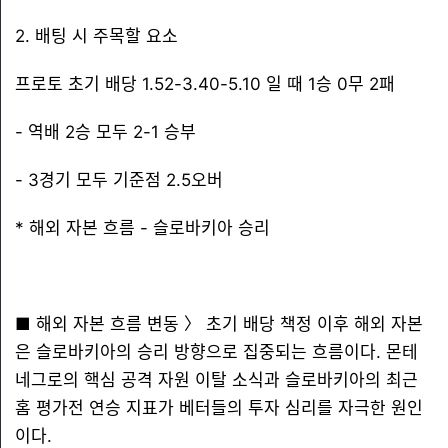
2. 배팅 시 주목할 요소
프로토 초기 배당 1.52-3.40-5.10 일 때 1승 0무 2패
- 역배 2승 모두 2-1 승부
- 3경기 모두 기준점 2.5오버
* 해외 자본 흐름 - 슬로바키아 승리
■ 해외 자본 흐름 변동 〉 초기 배당 책정 이후 해외 자본
은 슬로바키아의 승리 방향으로 집중되는 흐름이다. 몬테
네그로의 핵심 공격 자원 이탈 소식과 슬로바키아의 최근
홈 평가전 연승 지표가 베터들의 투자 심리를 자극한 원인
이다.