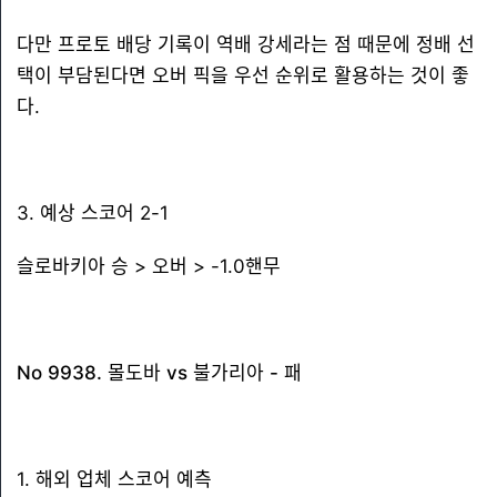
다만 프로토 배당 기록이 역배 강세라는 점 때문에 정배 선
택이 부담된다면 오버 픽을 우선 순위로 활용하는 것이 좋
다.
3. 예상 스코어 2-1
슬로바키아 승 > 오버 > -1.0핸무
No 9938. 몰도바 vs 불가리아 - 패
1. 해외 업체 스코어 예측