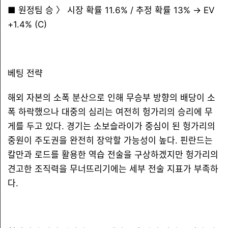
■ 원정팀 승 〉 시장 확률 11.6% / 추정 확률 13% → EV
+1.4% (C)
베팅 전략
해외 자본의 소폭 분산으로 인해 무승부 방향의 배당이 소
폭 하락했으나 대중의 심리는 여전히 헝가리의 승리에 무
게를 두고 있다. 경기는 소보슬라이가 중심이 된 헝가리의
중원이 주도권을 완전히 장악할 가능성이 높다. 핀란드는
칼만과 로드를 활용한 역습 전술을 구상하겠지만 헝가리의
견고한 조직력을 무너뜨리기에는 세부 전술 지표가 부족하
다.