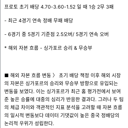
프로토 초기 배당 4.70-3.60-1.52 일 때 1승 2무 3패
- 최근 4경기 연속 정배 무패 배당
- 6경기 중 5경기 기준점 2.5오버/ 5경기 연속 오버
* 해외 자본 흐름 - 싱가포르 승리 & 무승부
■ 해외 자본 흐름 변동 〉 초기 배당 책정 이후 해외 시장
의 자본은 싱가포르의 승리와 무승부 방향으로 유입되는
변동을 보였다. 이는 싱가포르가 최근 홈 평가전에서 보여
준 높은 승률에 대중의 심리가 반응한 결과다. 그러나 두 팀
의 체급 차이와 객관적인 지표 분석을 고려할 때 자본 흐름
의 일시적 변동보다 데이터 기댓값이 높은 중국 정배당의
논리적 우위가 성립한다.