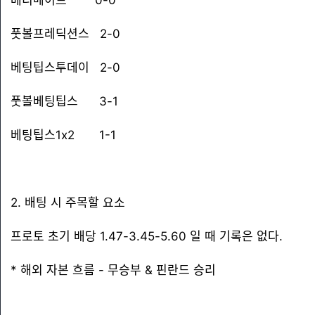
베티메이트 0-0
풋볼프레딕션스 2-0
베팅팁스투데이 2-0
풋볼베팅팁스 3-1
베팅팁스1x2 1-1
2. 배팅 시 주목할 요소
프로토 초기 배당 1.47-3.45-5.60 일 때 기록은 없다.
* 해외 자본 흐름 - 무승부 & 핀란드 승리