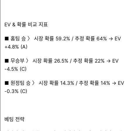
EV & 확률 비교 지표
■ 홈팀 승 〉 시장 확률 59.2% / 추정 확률 64% → EV
+4.8% (A)
■ 무승부 〉 시장 확률 26.5% / 추정 확률 22% → EV
-4.5% (C)
■ 원정팀 승 〉 시장 확률 14.3% / 추정 확률 14% → EV
-0.3% (C)
베팅 전략