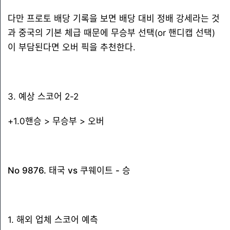
다만 프로토 배당 기록을 보면 배당 대비 정배 강세라는 것
과 중국의 기본 체급 때문에 무승부 선택(or 핸디캡 선택)
이 부담된다면 오버 픽을 추천한다.
3. 예상 스코어 2-2
+1.0핸승 > 무승부 > 오버
No 9876. 태국 vs 쿠웨이트 - 승
1. 해외 업체 스코어 예측