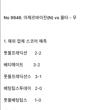
No 9946. 아제르바이잔(N) vs 몰타 - 무
1. 해외 업체 스코어 예측
풋볼프레딕션 2-2
베티메이트 3-2
풋볼프레딕션스 3-1
베팅팁스투데이 2-0
풋볼베팅팁스 1-0