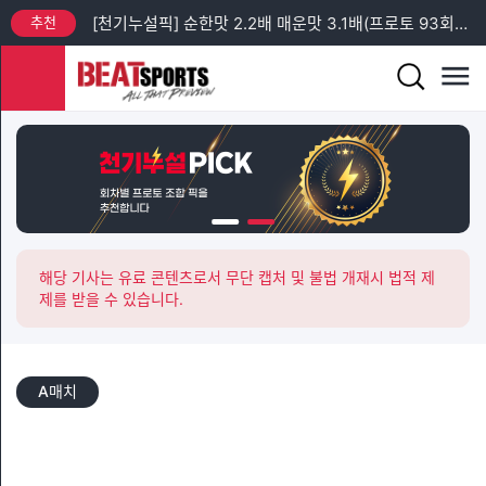
추천
[프리미엄픽] 프로토 93회차 EFL컵 + MLS 분석
추천
[프리미엄픽] 프로토 93회차 일-월 에레디비지에 + 엘리테세리엔 분석
추천
[프리미엄픽] 스포츠토토 승무패 43회차 14경기 분석
추천
[프리미엄픽] 프로토 93회차 K리그 & J리그 분석 (스포츠토토 승무패 43회차 관련 경기)
추천
[천기누설픽] 순한맛 1.9배 매운맛 3.7배(프로토 93회차 토요일)
추천
[천기누설픽] 순한맛 2.2배 매운맛 3.1배(프로토 93회차 일요일)
해당 기사는 유료 콘텐츠로서 무단 캡처 및 불법 개재시 법적 제
제를 받을 수 있습니다.
A매치