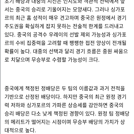
초기 배당과 대중의 시선은 인지도와 객관적 전력에서 앞
서는 중국의 승리로 기울어지는 모양새다. 그러나 싱가포
르의 최근 홈 성적이 매우 견고하며 중국은 원정에서 경기
주도권을 확실하게 잡지 못하는 전술적 한계를 드러내고
있다. 중국의 공격수 우레이의 선발 제외 가능성과 싱가포
르의 수비 집중력을 고려할 때 팽팽한 접전 양상이 전개될
확률이 높다. 대중의 선택과 달리 경기 흐름은 중원 싸움으
로 치달으며 무승부로 수렴할 가능성이 크다.
중국에게 책정된 정배당은 두 팀의 이름값과 과거 전적을
기반으로 산정된 배당이다. 하지만 중국의 최근 원정 경기
력 저하와 싱가포르의 가파른 상승세를 감안하면 중국의
승리 배당은 다소 낮게 책정된 경향이 있다. 원정 팀 정배당
의 메리트가 떨어지는 시점이며 무승부 배당의 가치가 상
대적으로 높다.