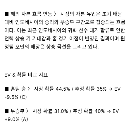
■ 해외 자본 흐름 변동 〉 시장의 자본 유입은 초기 배당
대비 인도네시아의 승리와 무승부 구간으로 집중되는 흐름
이다. 이는 최근 인도네시아의 귀화 선수 대거 합류로 인한
전력 상승 기 기대감과 홈 경기 이점이 반영된 결과이며 원
정팀 오만의 배당은 상승 곡선을 그리고 있다.
EV & 확률 비교 지표
■ 홈팀 승 〉 시장 확률 44.5% / 추정 확률 35% → EV
-9.5% (C)
■ 무승부 〉 시장 확률 31.0% / 추정 확률 40% → EV
+9.0% (A)