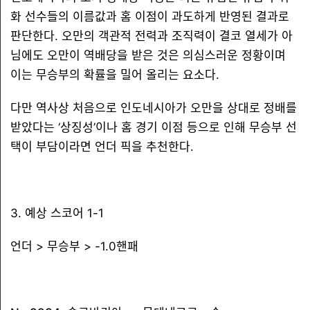
화 선수들의 이름값과 홈 이점이 과도하게 반영된 결과로
판단한다. 오만의 객관적 전력과 조직력이 결코 열세가 아
님에도 오만이 역배당을 받은 것은 의심스러운 정황이며
이는 무승부의 확률을 밀어 올리는 요소다.
다만 역사상 처음으로 인도네시아가 오만을 상대로 정배를
받았다는 ‘상징성’이나 홈 경기 이점 등으로 인해 무승부 선
택이 부담이라면 언더 픽을 추천한다.
3. 예상 스코어 1-1
언더 > 무승부 > -1.0핸패