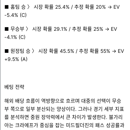
■ 홈팀 승 〉 시장 확률 25.4% / 추정 확률 20% → EV
-5.4% (C)
■ 무승부 〉 시장 확률 29.1% / 추정 확률 25% → EV
-4.1% (C)
■ 원정팀 승 〉 시장 확률 45.5% / 추정 확률 55% → EV
+9.5% (A)
베팅 전략
해외 배당 흐름이 역방향으로 흐르며 대중의 선택이 무승
부 쪽으로 일부 분산되는 양상이다. 그러나 경기 세부 지표
를 분석하면 중원 장악력에서 큰 차이가 발생한다. 불가리
아는 크라에프가 중심을 잡는 미드필더진의 패스 성공률과