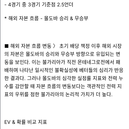
- 4경기 중 3경기 기준점 2.5언더
* 해외 자본 흐름 - 몰도바 승리 & 무승부
■ 해외 자본 흐름 변동 〉 초기 배당 책정 이후 해외 시장
의 자본은 몰도바의 승리와 무승부 방향으로 유입되는 변
동을 보인다. 이는 불가리아가 직전 몬테네그로전에서 패
배하며 나타난 일시적인 불확실성에 베터들의 심리가 반응
한 결과다. 그러나 몰도바의 심각한 실점률 지표와 전력 누
수를 감안할 때 자본 흐름의 변동보다는 객관적인 전력 지
표의 우위를 점한 불가리아의 논리적 가치가 더 높다.
EV & 확률 비교 지표