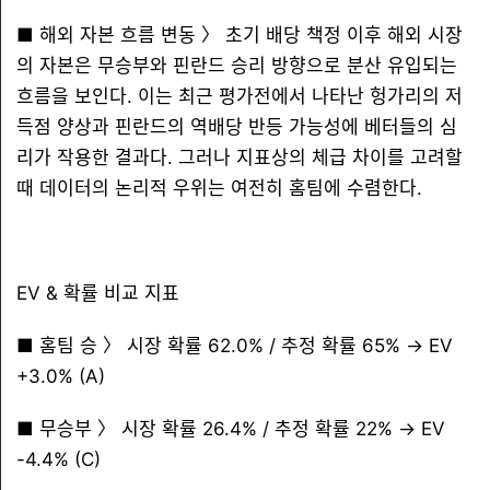
■ 해외 자본 흐름 변동 〉 초기 배당 책정 이후 해외 시장
의 자본은 무승부와 핀란드 승리 방향으로 분산 유입되는
흐름을 보인다. 이는 최근 평가전에서 나타난 헝가리의 저
득점 양상과 핀란드의 역배당 반등 가능성에 베터들의 심
리가 작용한 결과다. 그러나 지표상의 체급 차이를 고려할
때 데이터의 논리적 우위는 여전히 홈팀에 수렴한다.
EV & 확률 비교 지표
■ 홈팀 승 〉 시장 확률 62.0% / 추정 확률 65% → EV
+3.0% (A)
■ 무승부 〉 시장 확률 26.4% / 추정 확률 22% → EV
-4.4% (C)