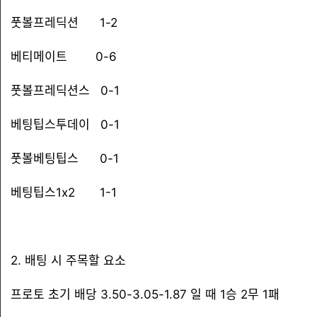
풋볼프레딕션 1-2
베티메이트 0-6
풋볼프레딕션스 0-1
베팅팁스투데이 0-1
풋볼베팅팁스 0-1
베팅팁스1x2 1-1
2. 배팅 시 주목할 요소
프로토 초기 배당 3.50-3.05-1.87 일 때 1승 2무 1패