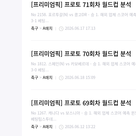
[프리미엄픽] 프로토 71회차 월드컵 분석
No 2158. 포르투갈(N) vs 콩고DR - 승 1. 해외 업체 스코어
3-1 베팅...
축구
>
A매치
2026.06.17 17:13
|
[프리미엄픽] 프로토 70회차 월드컵 분석
No 1812. 스페인(N) vs 카보베르데 - 승 1. 해외 업체 스코
3-0 베팅...
축구
>
A매치
2026.06.18 15:09
|
[프리미엄픽] 프로토 69회차 월드컵 분석
No 1267. 캐나다 vs 보스니아 - 승 1. 해외 업체 스코어 예측 
베팅팁스투데...
축구
>
A매치
2026.06.12 13:22
|