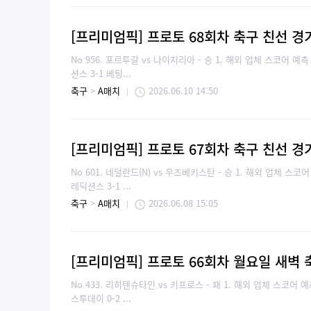
[프리미엄픽] 프로토 68회차 축구 친선 경
No 956. 포르투갈 vs 나이지리아 - 승 1. 해외 업체 스코어 예
션스 3-1 베팅...
축구
>
A매치
2026.06.10 14:50
|
[프리미엄픽] 프로토 67회차 축구 친선 경
No 601. 네덜란드(N) vs 우즈베키스탄 - 승 1. 해외 업체 스
레딕션스 3-1 ...
축구
>
A매치
2026.06.08 15:05
|
[프리미엄픽] 프로토 66회차 월요일 새벽 
No 433. 리히텐슈타인 vs 키프로스 - 패 1. 해외 업체 스코어 
스투데이 0-2 ...