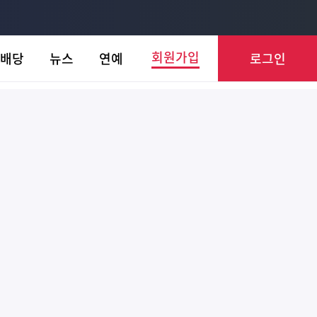
회원가입
배당
뉴스
연예
로그인