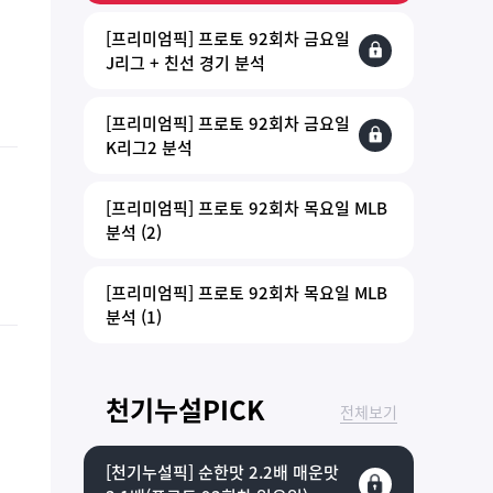
[프리미엄픽] 프로토 92회차 금요일
J리그 + 친선 경기 분석
[프리미엄픽] 프로토 92회차 금요일
K리그2 분석
[프리미엄픽] 프로토 92회차 목요일 MLB
분석 (2)
[프리미엄픽] 프로토 92회차 목요일 MLB
분석 (1)
천기누설PICK
전체보기
[천기누설픽] 순한맛 2.2배 매운맛