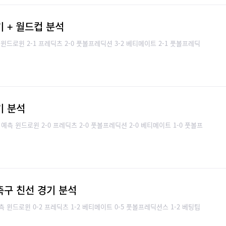
기 + 월드컵 분석
측 윈드로윈 2-1 프레딕츠 2-0 풋볼프레딕션 3-2 베티메이트 2-1 풋볼프레딕
기 분석
코어 예측 윈드로윈 2-0 프레딕츠 2-0 풋볼프레딕션 2-0 베티메이트 1-0 풋볼프
축구 친선 경기 분석
예측 윈드로윈 0-2 프레딕츠 1-2 베티메이트 0-5 풋볼프레딕션스 1-2 베팅팁