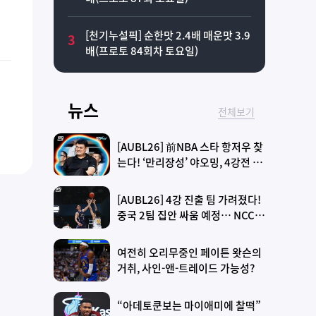
[천기누설픽] 순한맛 2.4배 매운맛 3.9
3
배(프로토 84회차 토요일)
뉴스
전체보기
[AUBL26] 前NBA 스타 항저우 찾
는다! ‘만리장성’ 야오밍, 4강전 관
람 예정… 결승에 진출할 2팀은?
[AUBL26] 4강 진출 팀 가려졌다!
중국 2팀 집안 싸움 예정… NCCU
와 와세대다도 4강서 격돌
여전히 오리무중인 페이튼 왓슨의
거취, 사인-앤-트레이드 가능성?
“아데토쿤보는 마이애미에 찰떡”