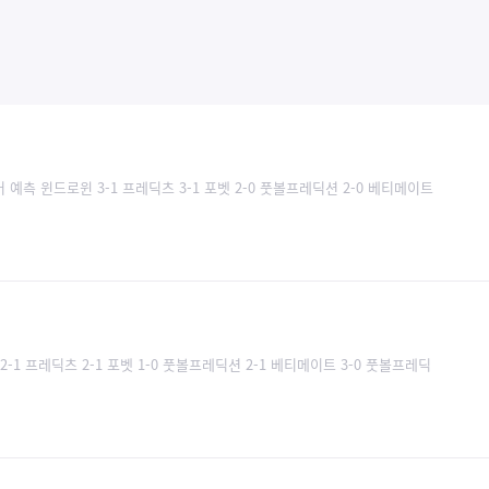
스코어 예측 윈드로윈 3-1 프레딕츠 3-1 포벳 2-0 풋볼프레딕션 2-0 베티메이트
윈 2-1 프레딕츠 2-1 포벳 1-0 풋볼프레딕션 2-1 베티메이트 3-0 풋볼프레딕